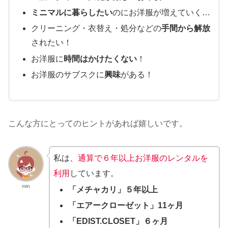
ミニマルに暮らしたい
のにお洋服が増えていく…
クリーニング・衣替え・処分などの
手間から解放
されたい！
お洋服に
時間はかけたくない
！
お洋服のサブスクに
興味
がある！
こんな方にとってのヒントがあれば嬉しいです。
私は、
通算で６年以上お洋服のレンタルを
利用
しています。
min
「メチャカリ」５年以上
「エアークローゼット」11ヶ月
「EDIST.CLOSET」６ヶ月