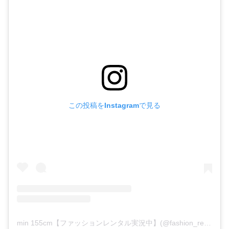
この投稿をInstagramで見る
min 155cm【ファッションレンタル実況中】(@fashion_rental_log)がシェアした投稿