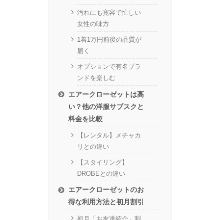
汚れにも寛容で忙しい
女性の味方
1着1万円前後の品質が
届く
オプションで有名ブラ
ンドを楽しむ
エアークローゼットは高
い？他の洋服サブスクと
料金を比較
【レンタル】メチャカ
リとの違い
【スタイリング】
DROBEとの違い
エアークローゼットのお
得な利用方法と初月割引
初月「お友達紹介」割