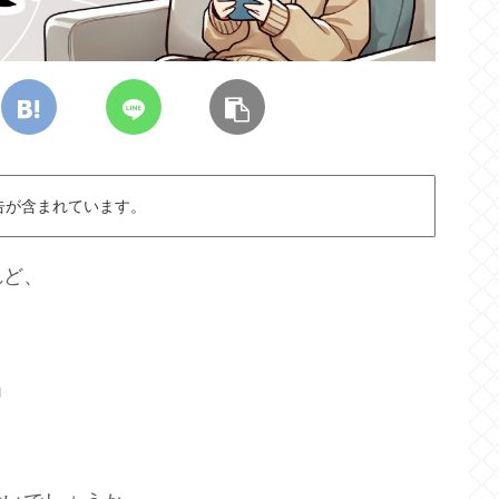
告が含まれています。
れど、
」