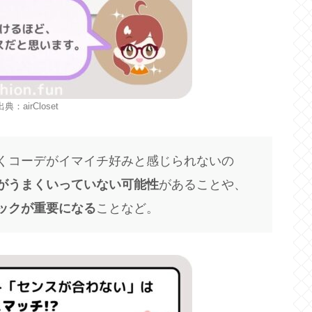
典：airCloset
くコーデがイマイチ好みと感じられないの
がうまくいっていない可能性
があることや、
ックが重要になる
ことなど。