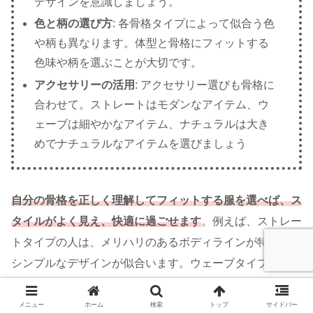
デザインを意識しましょう。
色と柄の選び方
: 各骨格タイプによって似合う色
や柄も異なります。体型と骨格にフィットする
色味や柄を選ぶことが大切です。
アクセサリーの活用
: アクセサリー選びも骨格に
合わせて。ストレートはモダンなアイテム、ウ
ェーブは細やかなアイテム、ナチュラルは大き
めでナチュラルなアイテムを選びましょう
自分の骨格を正しく理解してフィットする服を選べば、
ス
タイルがよく見え、快適に過ごせます
。例えば、ストレー
トタイプの人は、メリハリのあるボディラインが特徴で、
シンプルなデザインが似合います。ウェーブタイプの場合
は、柔らかく曲線的な体型が特徴なので、ウエストライン
が強調されたドレスやワンピースが魅力を最大限引き出し
メニュー
ホーム
検索
トップ
サイドバー