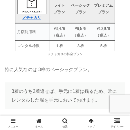
ライト
ベーシック
プレミアム
プラン
プラン
プラン
メチャカリ
¥3,476
¥6,578
¥10,978
月額利用料
（税込）
（税込）
（税込）
レンタル枠数
１枠
３枠
５枠
メチャカリの料金プラン
特に人気なのは 3枠のベーシックプラン。
3着のうち2着返せば、手元に1着は残るため、常に
レンタルした服を手元においておけます。
また、初月を割引で試せる招待コードは、ライトプラン対
メニュー
ホーム
検索
トップ
サイドバー