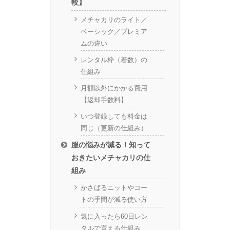
較】
メチャカリのライト／
ベーシック／プレミア
ムの違い
レンタル枠（着数）の
仕組み
月額以外にかかる費用
【返却手数料】
いつ登録しても料金は
同じ（更新の仕組み）
服の悩みが減る！知って
おきたいメチャカリの仕
組み
かさばるニットやコー
トの手間が減る使い方
気に入ったら60日レン
タルで貰える仕組み